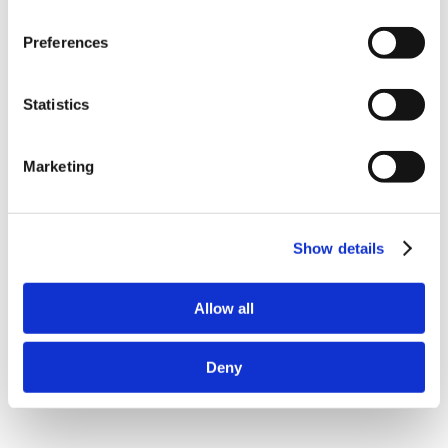
【イチジク】夏秋兼用種の剪定時期と方法を教えてください。
【ジャガイモ】タネイモの保管方法を教えてください。
Preferences
【ショウガ】芽出しの方法を教えてください。
Statistics
アンケート:ご意見をお聞かせください
Marketing
解決できた
Show details
解決したがわかりにくい
Allow all
解決できなかった
Deny