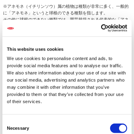
※アネモネ（イチリンソウ）属の植物は種類が非常に多く、一般的
に「アネモネ」というと球根のできる種類を指します。
その他に球根のできない種類では、園芸栽培される代表的な「アネ
モネ・シルベストリス」の他に、日本に自生するイチリンソウやニ
リンソウ、シュウメイギクもアネモネの仲間です。
This website uses cookies
アネモネの育て方・栽培方法はこちら
We use cookies to personalise content and ads, to
provide social media features and to analyse our traffic.
戻る
We also share information about your use of our site with
our social media, advertising and analytics partners who
may combine it with other information that you’ve
provided to them or that they’ve collected from your use
関連するFAQ
of their services.
【アネモネ（球根）】花が終わったらどのようにすればよいか教え
てください。
【ユリ】鉢で育てているオリエンタルユリの植え替えについて教え
Consent
てください。 ...
Necessary
Selection