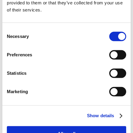
provided to them or that they’ve collected from your use
うどんこ病と考えられます。 ＜原因＞ ・肥料切...
of their services.
【キュウリ】実が曲がる原因と対策を教えてく
ださい。
Consent
＜原因＞ ・水分不足 ・肥料不足、株の老化 ・日照不足
Necessary
Selection
（...
【キュウリ】雌花が咲いても実らない原因と対
Preferences
策を教えてください。
＜原因＞ ・実のなり過ぎや、肥料不足による草勢の低下 ・
日照不足 ...
Statistics
【キュウリ】支柱やネットで立ち作りをしま
す。つるの仕立て方を教えてください。
Marketing
1. 親づる1本仕立てにし、5～6節までの子づる・雌花は摘み取り
ます。 ...
Show details
【キュウリ】苗を植え付けた後、葉が垂れて回
復しない原因と対策を教えてください。
＜原因＞ ・夜の冷え込みによる低温障害 生育適温は昼間25～2