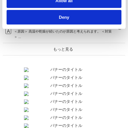
Allow all
8℃...
【キュウリ】梅雨明け後、実がならなくなった
Deny
原因と対策を教えてください。
＜原因＞ 高温や乾燥が続いたのが原因と考えられます。 ＜対策
＞ ...
もっと見る