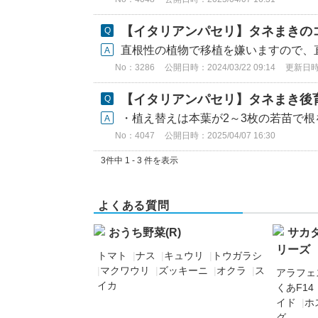
【イタリアンパセリ】タネまきの
直根性の植物で移植を嫌いますので、直ま
No：3286
公開日時：2024/03/22 09:14
更新日時：2
【イタリアンパセリ】タネまき後
・植え替えは本葉が2～3枚の若苗で根
No：4047
公開日時：2025/04/07 16:30
3件中 1 - 3 件を表示
よくある質問
おうち野菜(R)
サカ
リーズ
トマト
|
ナス
|
キュウリ
|
トウガラシ
|
マクワウリ
|
ズッキーニ
|
オクラ
|
ス
アラフェ
イカ
くあF14
イド
|
ホ
グ