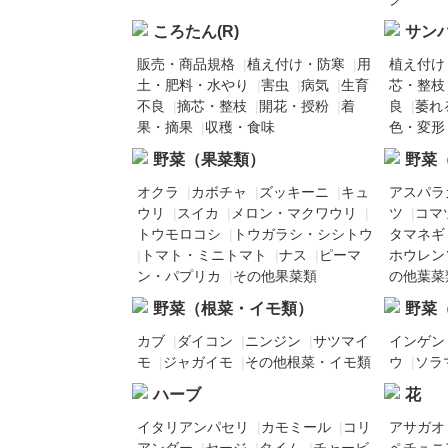
ころたん(R)
サンパ
販売・商品規格
|
植え付け・防寒
|
用
植え付け
土・肥料・水やり
|
害虫
|
病気
|
生育
芯・整枝
不良
|
摘芯・整枝
|
開花・授粉
|
着
良
|
萎れ
果・摘果
|
収穫・食味
色・変形
野菜（果菜類）
野菜
オクラ
|
カボチャ
|
ズッキーニ
|
キュ
アスパラ
ウリ
|
スイカ
|
メロン・マクワウリ
|
ツ
|
コマ
トウモロコシ
|
トウガラシ・シシトウ
タマネギ
|
トマト・ミニトマト
|
ナス
|
ピーマ
ホウレン
ン・パプリカ
|
その他果菜類
の他葉菜
野菜（根菜・イモ類）
野菜
カブ
|
ダイコン
|
ニンジン
|
サツマイ
インゲン
モ
|
ジャガイモ
|
その他根菜・イモ類
ウ
|
ソラ
ハーブ
花
イタリアンパセリ
|
カモミール
|
コリ
アサガオ
アンダー
|
セージ
|
タイム
|
チャービ
ペチュニ