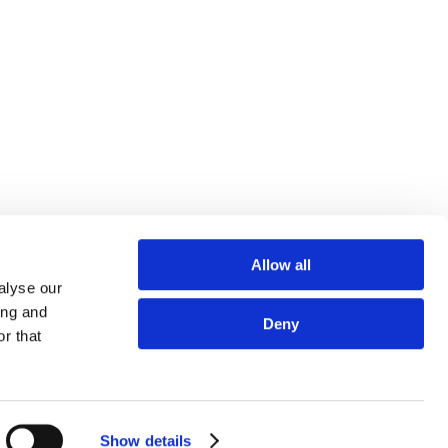
Allow all
alyse our
ing and
Deny
r that
このページの先頭へ
Show details