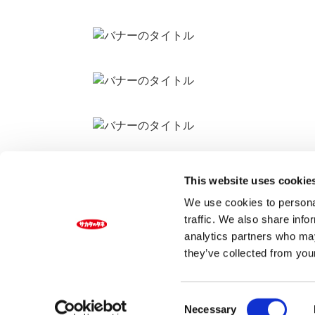
This website uses cookie
We use cookies to personal
Info&News
traffic. We also share info
analytics partners who may
2025/01/31 00:00
クッキーについて
they’ve collected from your
Consent
Necessary