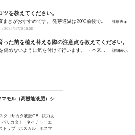
コツを教えてください。
きがおすすめです。 発芽適温は20℃前後で...
詳細表示
025/02/26 16:50
育った苗を植え替える際の注意点を教えてください。
を傷めないように気を付けて行います。 ・本来...
詳細表示
タマモル（高機能液肥）シ
スタ
|
サカタ液肥GB
|
鉄力あ
|
バリカタ！
|
ネイチャーエ
ストップ
|
ホスカル
|
ホスマ