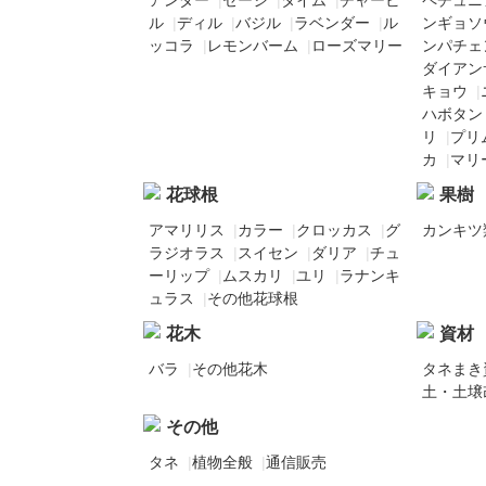
ル
|
ディル
|
バジル
|
ラベンダー
|
ル
ンギョソ
ッコラ
|
レモンバーム
|
ローズマリー
ンパチェン
ダイアン
キョウ
|
ハボタン
リ
|
プリ
カ
|
マリ
花球根
果樹
アマリリス
|
カラー
|
クロッカス
|
グ
カンキツ
ラジオラス
|
スイセン
|
ダリア
|
チュ
ーリップ
|
ムスカリ
|
ユリ
|
ラナンキ
ュラス
|
その他花球根
花木
資材
バラ
|
その他花木
タネまき
土・土壌
その他
タネ
|
植物全般
|
通信販売