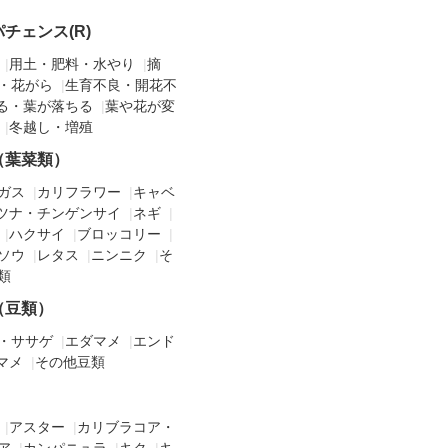
チェンス(R)
|
用土・肥料・水やり
|
摘
・花がら
|
生育不良・開花不
る・葉が落ちる
|
葉や花が変
|
冬越し・増殖
（葉菜類）
ガス
|
カリフラワー
|
キャベ
ツナ・チンゲンサイ
|
ネギ
|
|
ハクサイ
|
ブロッコリー
|
ソウ
|
レタス
|
ニンニク
|
そ
類
（豆類）
・ササゲ
|
エダマメ
|
エンド
マメ
|
その他豆類
|
アスター
|
カリブラコア・
ア
|
カンパニュラ
|
キク
|
キ