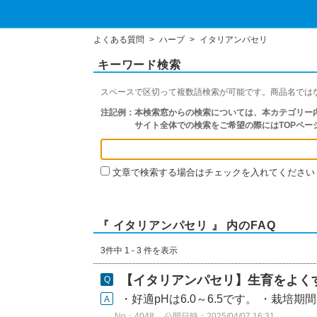
よくある質問
>
ハーブ
>
イタリアンパセリ
キーワード検索
スペースで区切って複数語検索が可能です。商品名では
注記例：
本検索窓からの検索については、本カテゴリー内
サイト全体での検索をご希望の際にはTOPペー
文章で検索する場合はチェックを入れてください
『 イタリアンパセリ 』 内のFAQ
3件中 1 - 3 件を表示
【イタリアンパセリ】生育をよく
・好適pHは6.0～6.5です。 ・栽培
No：4048
公開日時：2025/04/07 16:31