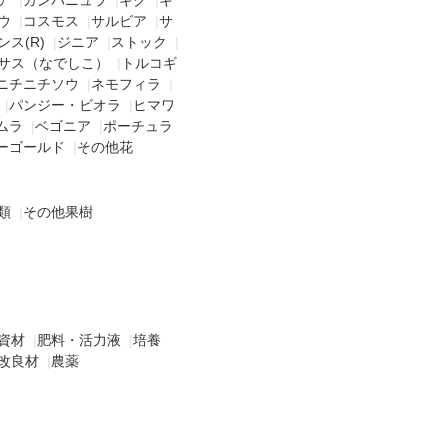
ウ
|
コスモス
|
サルビア
|
サ
ス(R)
|
ジニア
|
ストック
|
サス（なでしこ）
|
トルコギ
ニチニチソウ
|
ネモフィラ
|
|
パンジー・ビオラ
|
ヒマワ
ムラ
|
ベゴニア
|
ポーチュラ
ーゴールド
|
その他花
類
|
その他果樹
資材
|
肥料・活力液
|
培養
改良材
|
農薬