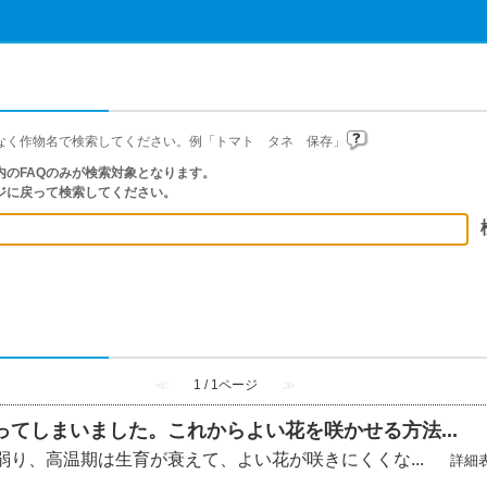
なく作物名で検索してください。例「トマト タネ 保存」
のFAQのみが検索対象となります。
ジに戻って検索してください。
≪
1 / 1ページ
≫
てしまいました。これからよい花を咲かせる方法...
り、高温期は生育が衰えて、よい花が咲きにくくな...
詳細