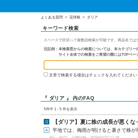
よくある質問
>
花球根
>
ダリア
キーワード検索
スペースで区切って複数語検索が可能です。商品名では
注記例：
本検索窓からの検索については、本カテゴリー内
サイト全体での検索をご希望の際にはTOPペー
文章で検索する場合はチェックを入れてください
『 ダリア 』 内のFAQ
5件中 1 - 5 件を表示
【ダリア】夏に株の成長が悪くなっ
平地では、梅雨が明けると暑さで株が弱
No：4672
公開日時：2026/02/27 11:26