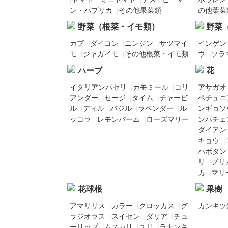
ン・パプリカ
|
その他果菜類
の他葉菜
野菜（根菜・イモ類）
野菜
カブ
|
ダイコン
|
ニンジン
|
サツマイ
インゲン
モ
|
ジャガイモ
|
その他根菜・イモ類
ウ
|
ソラ
ハーブ
花
イタリアンパセリ
|
カモミール
|
コリ
アサガオ
アンダー
|
セージ
|
タイム
|
チャービ
ペチュニ
ル
|
ディル
|
バジル
|
ラベンダー
|
ル
ンギョソ
ッコラ
|
レモンバーム
|
ローズマリー
ンパチェン
ダイアン
キョウ
|
ハボタン
リ
|
プリ
カ
|
マリ
花球根
果樹
アマリリス
|
カラー
|
クロッカス
|
グ
カンキツ
ラジオラス
|
スイセン
|
ダリア
|
チュ
ーリップ
|
ムスカリ
|
ユリ
|
ラナンキ