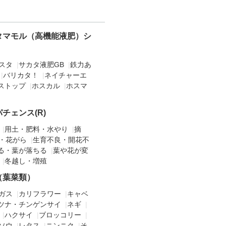
タマモル（高機能液肥）シ
スタ
|
サカタ液肥GB
|
鉄力あ
|
バリカタ！
|
ネイチャーエ
ストップ
|
ホスカル
|
ホスマ
チェンス(R)
|
用土・肥料・水やり
|
摘
・花がら
|
生育不良・開花不
る・葉が落ちる
|
葉や花が変
|
冬越し・増殖
（葉菜類）
ガス
|
カリフラワー
|
キャベ
ツナ・チンゲンサイ
|
ネギ
|
|
ハクサイ
|
ブロッコリー
|
ソウ
|
レタス
|
ニンニク
|
そ