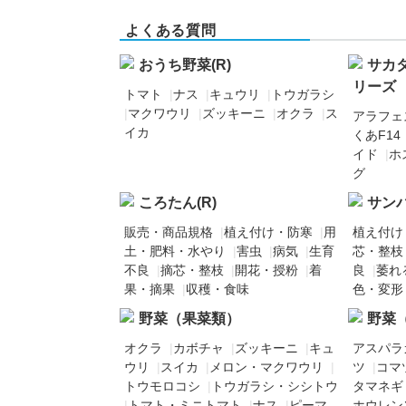
よくある質問
おうち野菜(R)
サカ
リーズ
トマト
|
ナス
|
キュウリ
|
トウガラシ
|
マクワウリ
|
ズッキーニ
|
オクラ
|
ス
アラフェ
イカ
くあF14
イド
|
ホ
グ
ころたん(R)
サンパ
販売・商品規格
|
植え付け・防寒
|
用
植え付け
土・肥料・水やり
|
害虫
|
病気
|
生育
芯・整枝
不良
|
摘芯・整枝
|
開花・授粉
|
着
良
|
萎れ
果・摘果
|
収穫・食味
色・変形
野菜（果菜類）
野菜
オクラ
|
カボチャ
|
ズッキーニ
|
キュ
アスパラ
ウリ
|
スイカ
|
メロン・マクワウリ
|
ツ
|
コマ
トウモロコシ
|
トウガラシ・シシトウ
タマネギ
|
トマト・ミニトマト
|
ナス
|
ピーマ
ホウレン