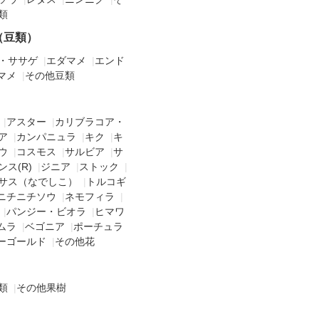
類
（豆類）
・ササゲ
|
エダマメ
|
エンド
マメ
|
その他豆類
|
アスター
|
カリブラコア・
ア
|
カンパニュラ
|
キク
|
キ
ウ
|
コスモス
|
サルビア
|
サ
ス(R)
|
ジニア
|
ストック
|
サス（なでしこ）
|
トルコギ
ニチニチソウ
|
ネモフィラ
|
|
パンジー・ビオラ
|
ヒマワ
ムラ
|
ベゴニア
|
ポーチュラ
ーゴールド
|
その他花
類
|
その他果樹