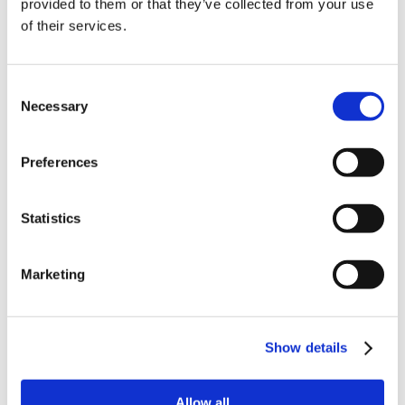
てください。
provided to them or that they’ve collected from your use
of their services.
・落葉休眠期に散布してください。 ・芽が動き始めてから使用
すると薬害が発...
農薬を使用する前に必ず行うことを教えてくだ
Consent
さい。
Necessary
Selection
ラベルに記載されている使用上の注意事項、適用表を確認しま
す。
Preferences
Statistics
Marketing
Show details
Allow all