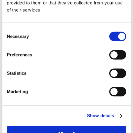
provided to them or that they’ve collected from your use
白斑病と考えられます。 ＜対策＞ ・畑の排水をよくします。...
of their services.
【アブラナ科野菜全般】苗の成長点付近が虫に
食べられて、芯どまりになっていま...
Consent
■虫の種類 ・ハイマダラノメイガ（ダイコンシンクイムシ）の幼
Necessary
Selection
虫 ...
【ハクサイ】葉の縁や収穫物を切った中が褐色
Preferences
になるチップバーン、あんこと呼ば...
＜対策＞ ・カルシウム不足にならないようにします。 ・窒素過
剰でカルシ...
Statistics
【ハクサイ】高温期のタネまき方法を教えてく
ださい。
Marketing
・発芽適温に近づけるため、発芽するまでは遮光ネットや日陰で
発芽させます。 ...
Show details
【ハクサイ】とう立ちする条件を教えてくださ
い。
タネが吸水した後、約13℃以下の低温（5℃前後が最も感応）に