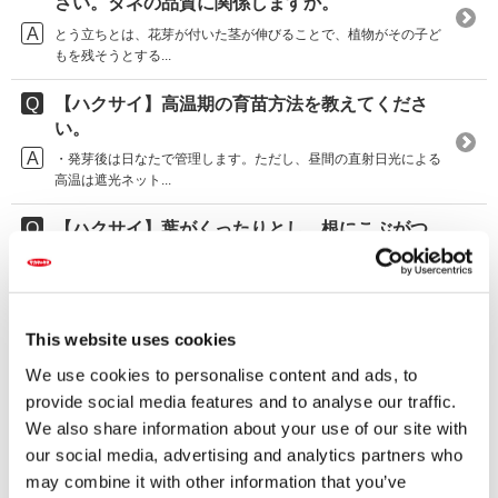
さい。タネの品質に関係しますか。
とう立ちとは、花芽が付いた茎が伸びることで、植物がその子ど
もを残そうとする...
【ハクサイ】高温期の育苗方法を教えてくださ
い。
・発芽後は日なたで管理します。ただし、昼間の直射日光による
高温は遮光ネット...
【ハクサイ】葉がくったりとし、根にこぶがつ
く病気の原因と対策を教えてください。
根こぶ病と考えられます。 ＜原因＞ ネコブカビ類による病害...
【ハクサイ】結球しません。外葉をひもで縛る
This website uses cookies
と結球するのか教えてください。
We use cookies to personalise content and ads, to
外葉をひもで縛っても結球しません。 結球しないのは、結球期
provide social media features and to analyse our traffic.
までの苗の葉枚...
We also share information about your use of our site with
our social media, advertising and analytics partners who
【ハクサイ】外葉に白い斑点が広がっていく病
may combine it with other information that you’ve
気の対策を教えてください。