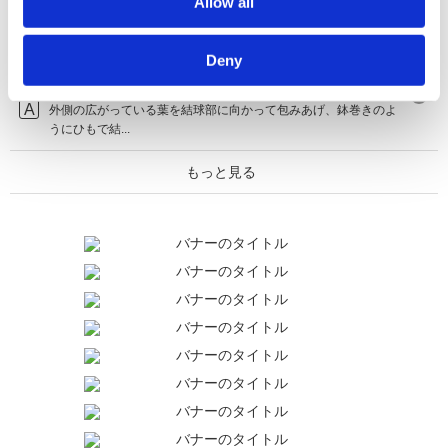
Allow all
一定期間遭遇す...
【ハクサイ】温暖地で12月に結球したハクサイ
Deny
を、2月まで順次収穫していく方...
外側の広がっている葉を結球部に向かって包みあげ、鉢巻きのよ
うにひもで結...
もっと見る