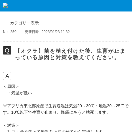
カテゴリー表示
No : 250
更新日時 : 2023/01/23 11:32
【オクラ】苗を植え付けた後、生育が止ま
っている原因と対策を教えてください。
＜原因＞
・気温が低い
※アフリカ東北部原産で生育適温は気温20～30℃・地温20～25℃で
す。10℃以下で生育が止まり、降霜にあうと枯死します。
＜対策＞
1. マルチを張って地温を上昇させてから定植します。