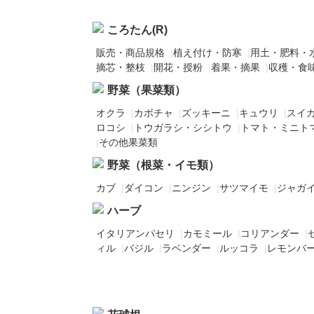
ころたん(R)
販売・商品規格
|
植え付け・防寒
|
用土・肥料・
摘芯・整枝
|
開花・授粉
|
着果・摘果
|
収穫・食
野菜（果菜類）
オクラ
|
カボチャ
|
ズッキーニ
|
キュウリ
|
スイ
ロコシ
|
トウガラシ・シシトウ
|
トマト・ミニト
|
その他果菜類
野菜（根菜・イモ類）
カブ
|
ダイコン
|
ニンジン
|
サツマイモ
|
ジャガ
ハーブ
イタリアンパセリ
|
カモミール
|
コリアンダー
|
ィル
|
バジル
|
ラベンダー
|
ルッコラ
|
レモンバ