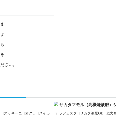
...
...
...
...
ください。
サカタマモル（高機能液肥）
リ
|
ズッキーニ
|
オクラ
|
スイカ
アラフェスタ
|
サカタ液肥GB
|
鉄力あ