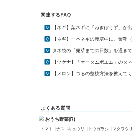
関連するFAQ
【ネギ】葉ネギに「ねぎぼうず」が出ま
【ネギ】一本ネギの栽培中に、葉鞘（よ
タネ袋の「発芽までの日数」を過ぎても
【ツケナ】「オータムポエム」のタネを
【メロン】つるの整枝方法を教えて
よくある質問
おうち野菜(R)
トマト
|
ナス
|
キュウリ
|
トウガラシ
|
マクワウ