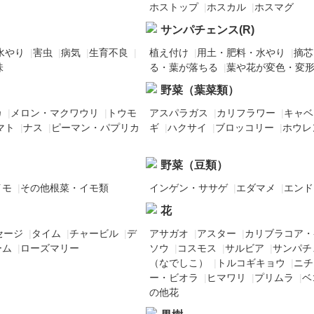
ホストップ
|
ホスカル
|
ホスマグ
サンパチェンス(R)
水やり
|
害虫
|
病気
|
生育不良
|
植え付け
|
用土・肥料・水やり
|
摘芯
味
る・葉が落ちる
|
葉や花が変色・変
野菜（葉菜類）
カ
|
メロン・マクワウリ
|
トウモ
アスパラガス
|
カリフラワー
|
キャベ
マト
|
ナス
|
ピーマン・パプリカ
ギ
|
ハクサイ
|
ブロッコリー
|
ホウレ
野菜（豆類）
イモ
|
その他根菜・イモ類
インゲン・ササゲ
|
エダマメ
|
エンド
花
セージ
|
タイム
|
チャービル
|
デ
アサガオ
|
アスター
|
カリブラコア・
ーム
|
ローズマリー
ソウ
|
コスモス
|
サルビア
|
サンパチ
（なでしこ）
|
トルコギキョウ
|
ニチ
ー・ビオラ
|
ヒマワリ
|
プリムラ
|
ベ
の他花