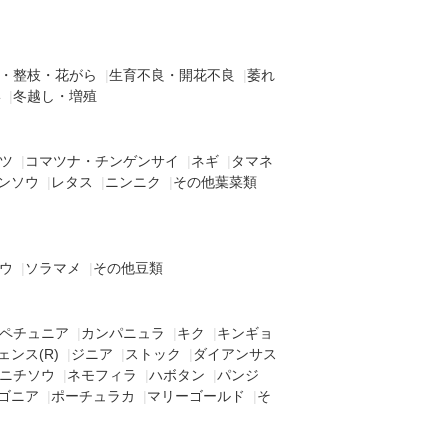
・整枝・花がら
|
生育不良・開花不良
|
萎れ
形
|
冬越し・増殖
ツ
|
コマツナ・チンゲンサイ
|
ネギ
|
タマネ
ンソウ
|
レタス
|
ニンニク
|
その他葉菜類
ウ
|
ソラマメ
|
その他豆類
ペチュニア
|
カンパニュラ
|
キク
|
キンギョ
ェンス(R)
|
ジニア
|
ストック
|
ダイアンサス
ニチソウ
|
ネモフィラ
|
ハボタン
|
パンジ
ゴニア
|
ポーチュラカ
|
マリーゴールド
|
そ