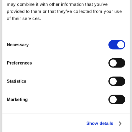
【液肥】サカタのタネ「サカタマモル（高機能
may combine it with other information that you’ve
液肥）シリーズ」商品同士を、数種...
provided to them or that they’ve collected from your use
混ぜて使用できますが、注意点があります。 ・原液同士を混ぜ
of their services.
ると沈殿が...
【鉄力あくあF14】農薬と混ぜてよいか教えてく
Consent
ださい。
Necessary
Selection
農薬と混ぜての施肥は薬害などの心配がありますのでおすすめし
ません。 半日...
Preferences
【バリカタ！】水稲での施用方法を教えてくだ
さい。
Statistics
育苗中の急激な気温上昇などで苗が伸び過ぎたり、軟弱になった
ときの緊急対策に...
Marketing
【ホスカル】保管中、冬場に凍結してしまっ
た。施用した植物に害がないか教えて...
施用可能です。 ただし品質劣化により通常の効果が得られない
可能性がありま...
Show details