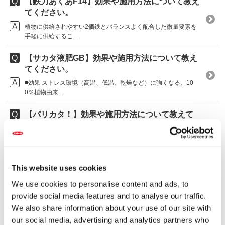
【鉄力あくあF14】効果や施用方法について教え
てください。
植物に供給されやすい2価鉄とバランスよく配合した微量要素を
手軽に供給するこ...
【サカタ液肥GB】効果や施用方法について教え
てください。
■効果 ストレス環境（高温、低温、乾燥など）に強くなる、10
0％植物由来...
【バリカタ！】効果や施用方法について教えて
ください。
■効果 「バリカタ！」に含まれる水溶性ケイ酸は細胞壁の内側に
入り込み、ケ...
This website uses cookies
【ネイチャーエイド】効果や施用方法について
教えてください。
We use cookies to personalise content and ads, to
provide social media features and to analyse our traffic.
■効果 ・窒素３：リン酸３：カリ２のバランスのよい肥料です。
・微量要...
We also share information about your use of our site with
our social media, advertising and analytics partners who