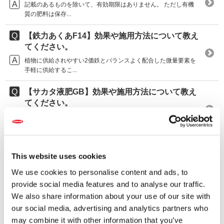
記載のあるものを除いて、有効期限はありません。 ただし有機
質の肥料は保存...
【鉄力あくあF14】効果や施用方法について教え
てください。
植物に供給されやすい2価鉄とバランスよく配合した微量要素を
手軽に供給するこ...
【サカタ液肥GB】効果や施用方法について教え
てください。
■効果 ストレス環境（高温、低温、乾燥など）に強くなる、10
0％植物由来...
【ネイチャーエイド】株元にかけるだけではな
This website uses cookies
く、葉にかけても使用できるのかど...
We use cookies to personalise content and ads, to
土壌灌注（かんちゅう）だけでなく、葉面散布でも使用できま
す。 300～5...
provide social media features and to analyse our traffic.
We also share information about your use of our site with
【肥料】液体肥料だけで栽培できるか教えてく
our social media, advertising and analytics partners who
ださい。
may combine it with other information that you’ve