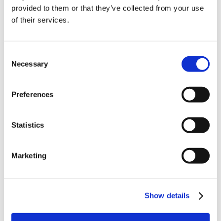
水耕栽培という技術もありますので、液体肥料だけで栽培するこ
provided to them or that they’ve collected from your use
とは理屈として可...
of their services.
【バリカタ！】効果や施用方法について教えて
ください。
Consent
■効果 「バリカタ！」に含まれる水溶性ケイ酸は細胞壁の内側に
Necessary
Selection
入り込み、ケ...
【液肥】サカタのタネ「サカタマモル（高機能
Preferences
液肥）シリーズ」商品同士を、数種...
混ぜて使用できますが、注意点があります。 ・原液同士を混ぜ
Statistics
ると沈殿が...
【ネイチャーエイド】効果や施用方法について
Marketing
教えてください。
■効果 ・窒素３：リン酸３：カリ２のバランスのよい肥料です。
・微量要...
Show details
【肥料】施肥、元肥、追肥の意味を教えてくだ
さい。