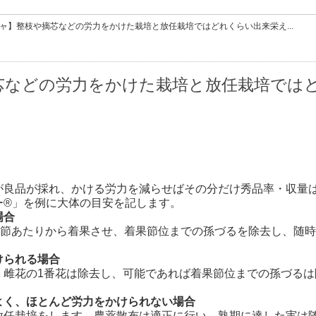
ャ】整枝や摘芯などの労力をかけた栽培と放任栽培ではどれくらい出来栄え...
芯などの労力をかけた栽培と放任栽培では
が良品が採れ、かける労力を減らせばその分だけ秀品率・収量
ー®」を例に大体の目安を記します。
場合
5節あたりから着果させ、着果節位までの孫づるを除去し、随
けられる場合
、雌花の1番花は除去し、可能であれば着果節位までの孫づるは
よく、ほとんど労力をかけられない場合
放任栽培をします。農薬散布は適正に行い、熟期に達した実は