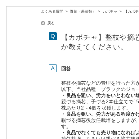
よくある質問
>
野菜（果菜類）
>
カボチャ
>
【カボチ
戻る
【カボチャ】整枝や摘
か教えてください。
回答
整枝や摘芯などの管理を行った方
以下、当社品種「ブラックのジョ
・良品を狙い、労力をいとわない
親づる摘芯、子づる2本仕立てで1
株あたり2～4個を収穫します。
・良品を狙い、労力がある程度か
親づる摘芯後放任栽培をしますが
す。
・良品でなくても売り物になれば
放任栽培、あるいは親づる摘芯後