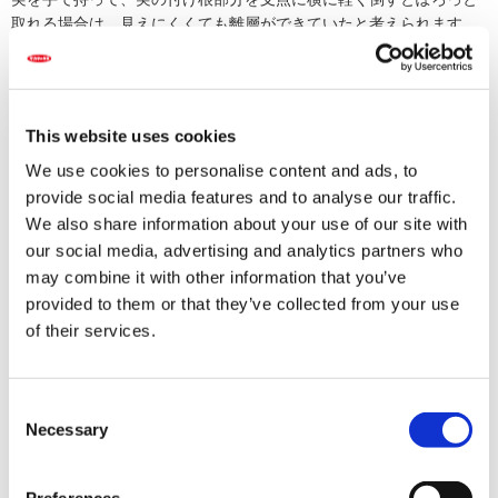
取れる場合は、見えにくくても離層ができていたと考えられます。
戻る
This website uses cookies
We use cookies to personalise content and ads, to
provide social media features and to analyse our traffic.
We also share information about your use of our site with
関連するFAQ
our social media, advertising and analytics partners who
【メロン】「ころたん」の収穫するタイミングを教えてください。
may combine it with other information that you’ve
【メロン】「プリンスメロン」の実が割れて、裂けてしまいまし
provided to them or that they’ve collected from your use
た。原因を教えて...
of their services.
【メロン】葉にかすり状の白斑ができ、次第に褐色に変色し、かさ
ぶた状の傷にな...
【メロン】葉が縮れて、黄緑色のまだら模様になっています。株も
元気がありませ...
Consent
Necessary
【メロン】「ころたん」苗は販売する時に摘芯されているのか教え
Selection
てください。