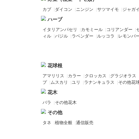
カブ
|
ダイコン
|
ニンジン
|
サツマイモ
|
ジャガ
ハーブ
イタリアンパセリ
|
カモミール
|
コリアンダー
|
ィル
|
バジル
|
ラベンダー
|
ルッコラ
|
レモンバ
花球根
アマリリス
|
カラー
|
クロッカス
|
グラジオラス
プ
|
ムスカリ
|
ユリ
|
ラナンキュラス
|
その他花
花木
バラ
|
その他花木
その他
タネ
|
植物全般
|
通信販売