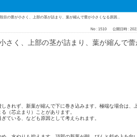
段目の蕾が小さく、上部の茎が詰まり、葉が縮んで蕾が小さくなる原因...
No : 1510
公開日時 : 2022/
が小さく、上部の茎が詰まり、葉が縮んで蕾
費しきれず、新葉が縮んで下に巻き込みます。極端な場合は、
まる（芯止まり）ことがあります。
過ぎている、なども原因として考えられます。
やめ、水やりも控えます。頂部の新葉が朝、ぴんと斜め上を向