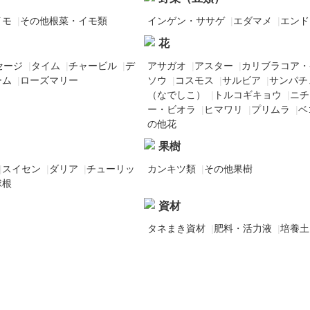
イモ
|
その他根菜・イモ類
インゲン・ササゲ
|
エダマメ
|
エンド
花
セージ
|
タイム
|
チャービル
|
デ
アサガオ
|
アスター
|
カリブラコア・
ーム
|
ローズマリー
ソウ
|
コスモス
|
サルビア
|
サンパチ
（なでしこ）
|
トルコギキョウ
|
ニチ
ー・ビオラ
|
ヒマワリ
|
プリムラ
|
ベ
の他花
果樹
|
スイセン
|
ダリア
|
チューリッ
カンキツ類
|
その他果樹
球根
資材
タネまき資材
|
肥料・活力液
|
培養土