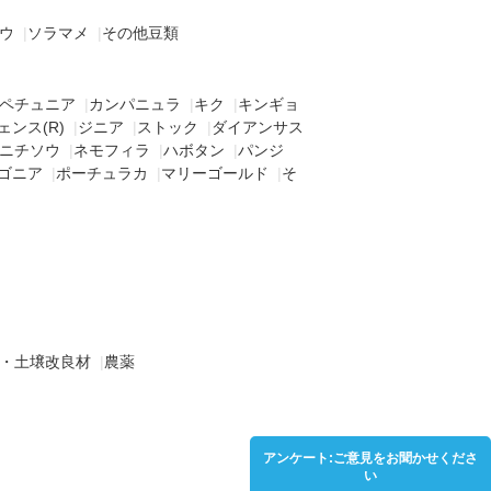
ウ
|
ソラマメ
|
その他豆類
ペチュニア
|
カンパニュラ
|
キク
|
キンギョ
ェンス(R)
|
ジニア
|
ストック
|
ダイアンサス
ニチソウ
|
ネモフィラ
|
ハボタン
|
パンジ
ゴニア
|
ポーチュラカ
|
マリーゴールド
|
そ
・土壌改良材
|
農薬
アンケート:ご意見をお聞かせくださ
い