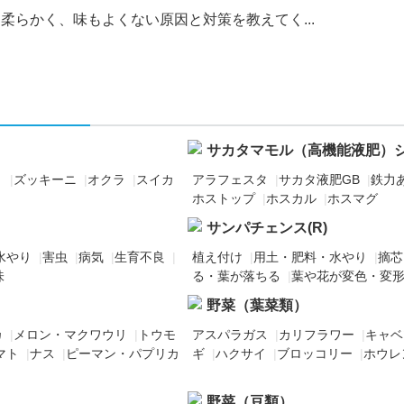
柔らかく、味もよくない原因と対策を教えてく...
サカタマモル（高機能液肥）
リ
|
ズッキーニ
|
オクラ
|
スイカ
アラフェスタ
|
サカタ液肥GB
|
鉄力あ
ホストップ
|
ホスカル
|
ホスマグ
サンパチェンス(R)
水やり
|
害虫
|
病気
|
生育不良
|
植え付け
|
用土・肥料・水やり
|
摘芯
味
る・葉が落ちる
|
葉や花が変色・変
野菜（葉菜類）
カ
|
メロン・マクワウリ
|
トウモ
アスパラガス
|
カリフラワー
|
キャベ
マト
|
ナス
|
ピーマン・パプリカ
ギ
|
ハクサイ
|
ブロッコリー
|
ホウレ
野菜（豆類）