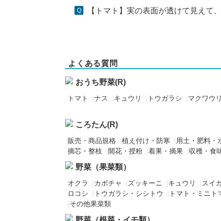
【トマト】実の表面が透けて見えて、
よくある質問
おうち野菜(R)
トマト
|
ナス
|
キュウリ
|
トウガラシ
|
マクワウ
ころたん(R)
販売・商品規格
|
植え付け・防寒
|
用土・肥料・
摘芯・整枝
|
開花・授粉
|
着果・摘果
|
収穫・食
野菜（果菜類）
オクラ
|
カボチャ
|
ズッキーニ
|
キュウリ
|
スイ
ロコシ
|
トウガラシ・シシトウ
|
トマト・ミニト
|
その他果菜類
野菜（根菜・イモ類）