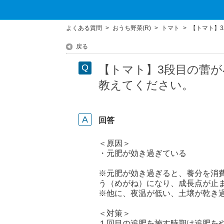
よくある質問
>
おうち野菜(R)
>
トマト
>
【トマト】3
戻る
【トマト】3段目の蕾
教えてください。
回答
＜原因＞
・元肥が効き過ぎている
※元肥が効き過ぎると、養分を消
う（めがね）になり、成長点が止
※他に、夜温が低い、土壌が乾き
＜対策＞
１回目の追肥を施す時期は追肥を