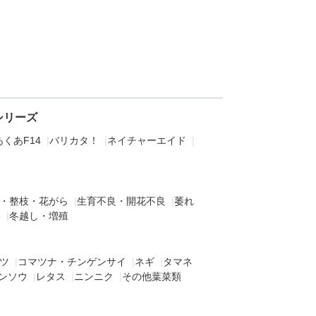
シリーズ
くあF14
|
バリカタ！
|
ネイチャーエイド
|
・整枝・花がら
|
生育不良・開花不良
|
萎れ
形
|
冬越し・増殖
ツ
|
コマツナ・チンゲンサイ
|
ネギ
|
タマネ
ンソウ
|
レタス
|
ニンニク
|
その他葉菜類